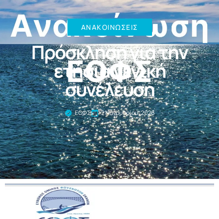
ΑΝΑΚΟΙΝΏΣΕΙΣ
Πρόσκληση για την
ετήσια γενική
συνέλευση
ΕΟΦΣ
21 Ιανουαρίου, 2026