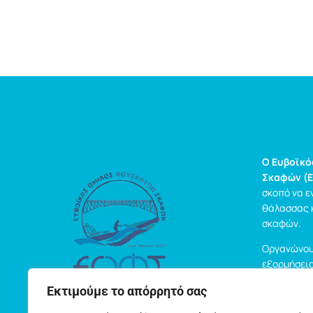
Ο Ευβοϊκ
Σκαφών (Ε
σκοπό να ε
θάλασσας 
σκαφών.
Οργανώνου
εξορμήσεις
δράσεις γι
Εκτιμούμε το απόρρητό σας
πλοήγηση.