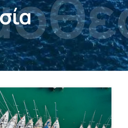
μοθε
σία