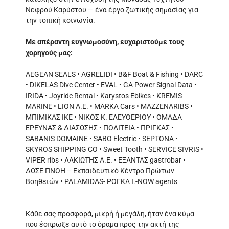
Νεφρού Καρύστου — ένα έργο ζωτικής σημασίας για
την τοπική κοινωνία.
Με απέραντη ευγνωμοσύνη, ευχαριστούμε τους
χορηγούς μας:
AEGEAN SEALS • AGRELIDI • B&F Boat & Fishing • DARC
• DIKELAS Dive Center • EVAL • GA Power Signal Data •
IRIDA • Joyride Rental • Karystos Ebikes • KREMIS
MARINE • LION A.E. • MARKA Cars • MAZZENARIBS •
ΜΠΙΜΙΚΑΣ ΙΚΕ • ΝΙΚΟΣ Κ. ΕΛΕΥΘΕΡΙΟΥ • ΟΜΑΔΑ
ΕΡΕΥΝΑΣ & ΔΙΑΣΩΣΗΣ • ΠΟΛΙΤΕΙΑ • ΠΡΙΓΚΑΣ •
SABANIS DOMAINE • SABO Electric • SEPTONA •
SKYROS SHIPPING CO • Sweet Tooth • SERVICE SIVRIS •
VIPER ribs • ΛΑΚΙΩΤΗΣ Α.Ε. • ΕΞΑΝΤΑΣ gastrobar •
ΔΩΣΕ ΠΝΟΗ – Εκπαιδευτικό Κέντρο Πρώτων
Βοηθειών • PALAMIDAS- ΡΟΓΚΑ Ι.-NOW agents
Κάθε σας προσφορά, μικρή ή μεγάλη, ήταν ένα κύμα
που έσπρωξε αυτό το όραμα προς την ακτή της