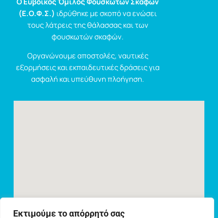
Ο Ευβοϊκός Όμιλος Φουσκωτών Σκαφών
(Ε.Ο.Φ.Σ.)
ιδρύθηκε με σκοπό να ενώσει
τους λάτρεις της θάλασσας και των
φουσκωτών σκαφών.
Οργανώνουμε αποστολές, ναυτικές
εξορμήσεις και εκπαιδευτικές δράσεις για
ασφαλή και υπεύθυνη πλοήγηση.
Εκτιμούμε το απόρρητό σας