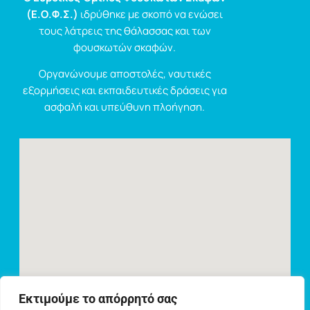
(Ε.Ο.Φ.Σ.)
ιδρύθηκε με σκοπό να ενώσει
τους λάτρεις της θάλασσας και των
φουσκωτών σκαφών.
Οργανώνουμε αποστολές, ναυτικές
εξορμήσεις και εκπαιδευτικές δράσεις για
ασφαλή και υπεύθυνη πλοήγηση.
Εκτιμούμε το απόρρητό σας